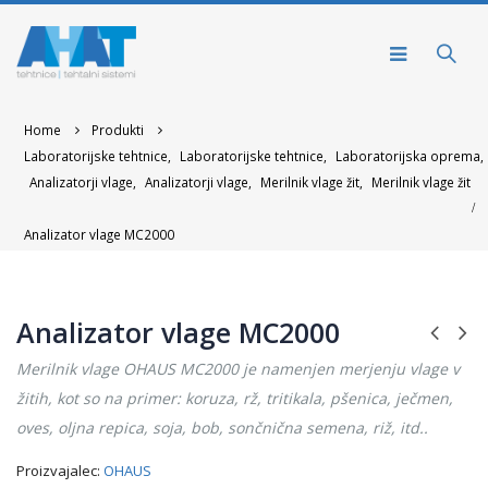
Home
Produkti
Laboratorijske tehtnice
,
Laboratorijske tehtnice
,
Laboratorijska oprema
,
Analizatorji vlage
,
Analizatorji vlage
,
Merilnik vlage žit
,
Merilnik vlage žit
Analizator vlage MC2000
Analizator vlage MC2000
Merilnik vlage OHAUS MC2000 je namenjen merjenju vlage v
žitih, kot so na primer: koruza, rž, tritikala, pšenica, ječmen,
oves, oljna repica, soja, bob, sončnična semena, riž, itd..
Proizvajalec:
OHAUS