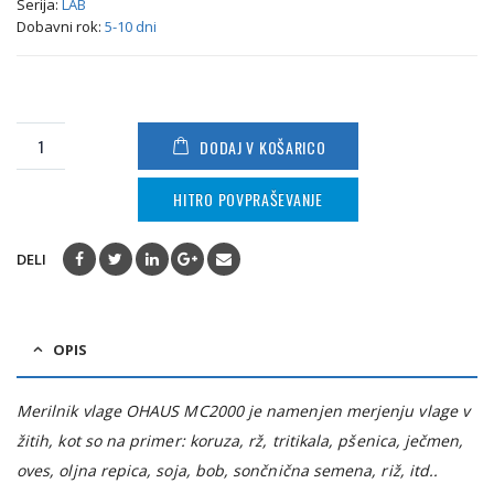
Serija:
LAB
Dobavni rok:
5-10 dni
DODAJ V KOŠARICO
HITRO POVPRAŠEVANJE
DELI
OPIS
Merilnik vlage OHAUS MC2000 je namenjen merjenju vlage v
žitih, kot so na primer: koruza, rž, tritikala, pšenica, ječmen,
oves, oljna repica, soja, bob, sončnična semena, riž, itd..