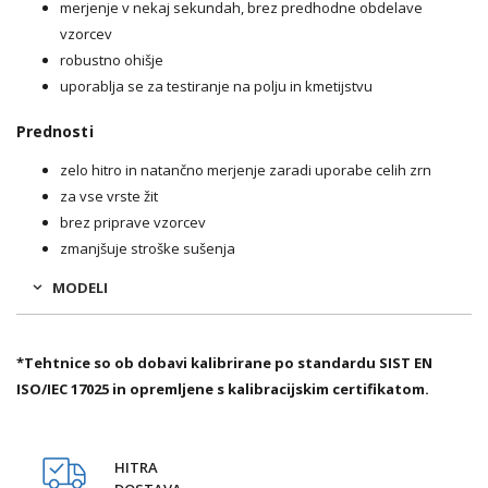
merjenje v nekaj sekundah, brez predhodne obdelave
vzorcev
robustno ohišje
uporablja se za testiranje na polju in kmetijstvu
Prednosti
zelo hitro in natančno merjenje zaradi uporabe celih zrn
za vse vrste žit
brez priprave vzorcev
zmanjšuje stroške sušenja
MODELI
*Tehtnice so ob dobavi kalibrirane po standardu SIST EN
ISO/IEC 17025 in opremljene s kalibracijskim certifikatom.
HITRA