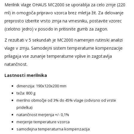
Merilnik vlage OHAUS MC2000 se uporablja za celo zrnje (220
ml) in omogoča pripravo vzorca brez mletja žit. Za delovanje
preprosto izberite vrsto zrnja na vmesniku, postavite vzorec
(celotno jedro) v posodo in pritisnite gumb za zagon.
Z rezultati v 5 sekundah je MC2000 namenjen rutinski analizi
vlage v zrnju. Samodejni sistem temperaturne kompenzacije
prilagaja vse zunanje temperaturne vplive in zagotavlja
natančnost.
Lastnosti merilnika
dimenzija: 190x120x200 mm
teža: 800 g
merilno območje od 3% do 45% vlage (odvisno od vrste
pridelka)
natančnost merjenja +/- 0,1%
merjenje temperature vzorca
samodejna temperaturna kompenzacija