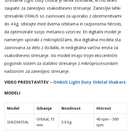
Stresalnik Light Duty Orbital je lahek stresalnik, ki mu lahko
zaupate za zanesljivo vsakodnevno stresanje. Zanesljivi lahki
stresalniki OHAUS so zasnovani za uporabo z obremenitvami
do 4 kg. Izbirajte med dvema orbitama in razponoma hitrosti,
da optimizirate svojo mešanico vzorcev. En digitalni model je
namenjen uporabi z mikroploščami, dva digitalna modela sta
zasnovana za delo z dodatki, in nedigitalna varčna enota za
vsakodnevno stresanje. Vsi modeli imajo trojni ekscentrični
pogonski sistem za stabilno stresanje z mikroprocesorskim
nadzorom za zanesljivo stresanje.
VIDEO PREDSTAVITEV –
OHAUS Light Duty Orbital Shakers
MODELI
Model
Gibanje
Nosilnost
Hitrost
Orbital, 15
40 rpm – 300
SHLD0415AL
3.6 kg
mm
rpm