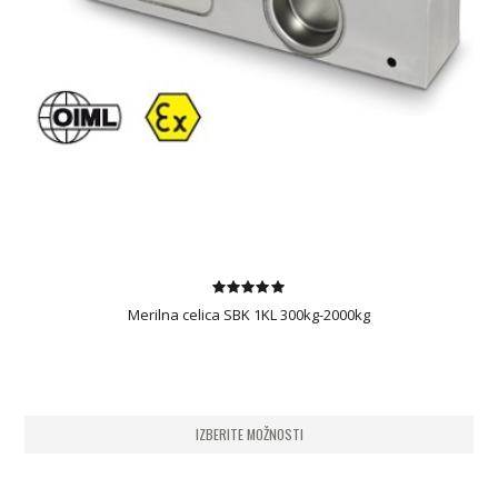
0
Merilna celica SBK 1KL 300kg-2000kg
out
of
5
IZBERITE MOŽNOSTI