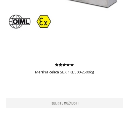
0
Merilna celica SBX 1KL 500-2500kg
out
of
5
IZBERITE MOŽNOSTI