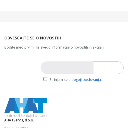
OBVEŠČAJTE SE O NOVOSTIH
Bodite med prvimi, ki izvedo informacije o novostih in akcijah.
Strinjam se s
pogoji poslovanja
.
AHATServis, d.o.o.
Poslovna cona