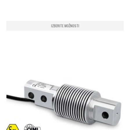
of
5
IZBERITE MOŽNOSTI