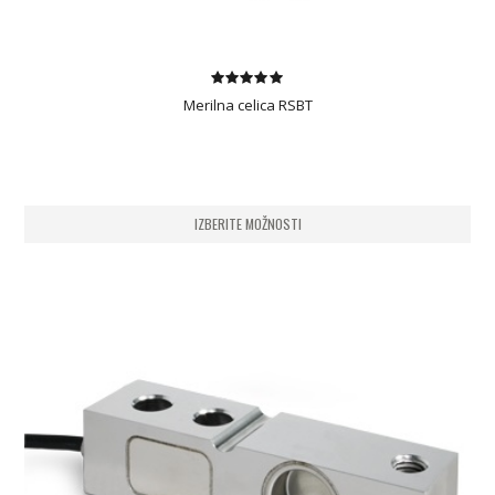
0
Merilna celica RSBT
out
of
5
IZBERITE MOŽNOSTI