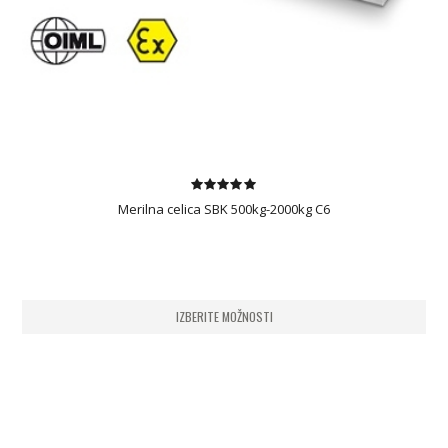
0
Merilna celica SBK 500kg-2000kg C6
out
of
5
IZBERITE MOŽNOSTI